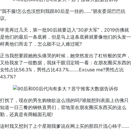
“我不服!怎么也没想到我跟80后是一挂的……”朋友委屈巴巴抗
议。
毕竟再过几天，第一批90后就要迈入“30岁大军”，2019仿佛就
是他们的最后一条底裤，但是马上这条底裤就要像他们的头发一
样离他们而去了，怎么能不让人难过呢?
正当我想要跟她抱头痛哭的时候，她突然发出了杠铃般的笑声，
又给我发了一组数据，我抹干眼泪定睛一看：在朋友圈买东西的
女性占比56.3%，男性占比43.7%..……Excuse me?男性占比
43.7%?
打扰了，现在的男生购物欲这么强的吗?谁能想到表面上仿佛只
知道一日三餐的钢铁直男们，背地里在朋友圈买东西买的这么
勤，还真是有两幅面孔呢!
这时我又想到了上个星期我爹说在网上买的那四斤流心柿子……